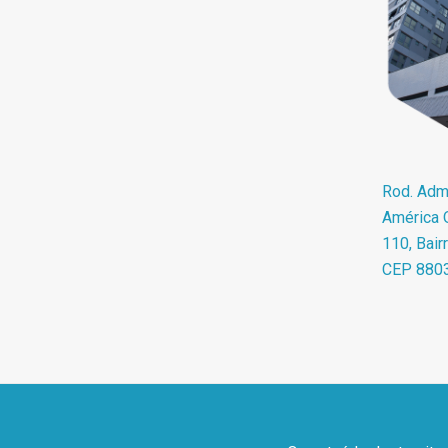
Rod. Adma
América O
110, Bair
CEP 880