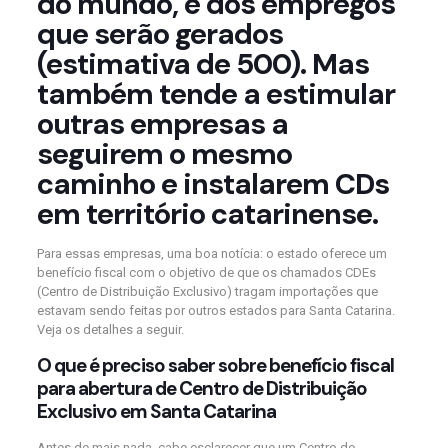
do mundo, e dos empregos
que serão gerados
(estimativa de 500). Mas
também tende a estimular
outras empresas a
seguirem o mesmo
caminho e instalarem CDs
em território catarinense.
Para essas empresas, uma boa notícia: o estado oferece um
benefício fiscal com o objetivo de que os chamados CDEs
(Centro de Distribuição Exclusivo) tragam importações que
estavam sendo feitas por outros estados para Santa Catarina.
Veja os detalhes a seguir.
O que é preciso saber sobre benefício fiscal
para abertura de Centro de Distribuição
Exclusivo em Santa Catarina
Antes de mais nada, cabe esclarecer que um Centro de