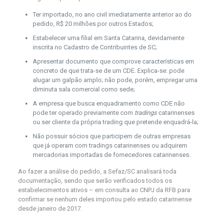
Ter importado, no ano civil imediatamente anterior ao do
pedido, R$ 20 milhões por outros Estados;
Estabelecer uma filial em Santa Catarina, devidamente
inscrita no Cadastro de Contribuintes de SC;
Apresentar documento que comprove características em
concreto de que trata-se de um CDE. Explica-se: pode
alugar um galpão amplo; não pode, porém, empregar uma
diminuta sala comercial como sede;
A empresa que busca enquadramento como CDE não
pode ter operado previamente com
tradings
catarinenses
ou ser cliente da própria trading que pretende enquadrá-la;
Não possuir sócios que participem de outras empresas
que já operam com tradings catarinenses ou adquirem
mercadorias importadas de fornecedores catarinenses.
Ao fazer a análise do pedido, a Sefaz/SC analisará toda
documentação, sendo que serão verificados todos os
estabelecimentos ativos – em consulta ao CNPJ da RFB para
confirmar se nenhum deles importou pelo estado catarinense
desde janeiro de 2017.