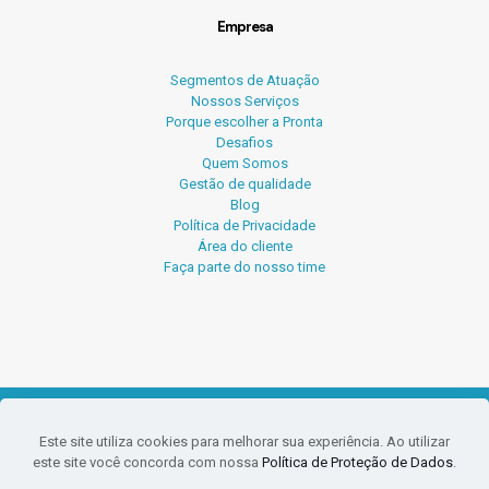
Empresa
Segmentos de Atuação
Nossos Serviços
Porque escolher a Pronta
Desafios
Quem Somos
Gestão de qualidade
Blog
Política de Privacidade
Área do cliente
Faça parte do nosso time
© 2026 Pronta Serviços Contábeis.
Este site utiliza cookies para melhorar sua experiência. Ao utilizar
O conteúdo deste site e blog não pode ser reproduzido sem
este site você concorda com nossa
Política de Proteção de Dados
.
a prévia autorização da Pronta. PLÁGIO É CRIME.