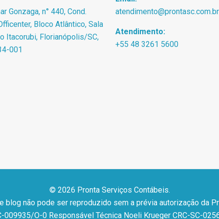
r Gonzaga, n° 440, Cond.
atendimento@prontasc.com.br
fficenter, Bloco Atlântico, Sala
Atendimento:
ro Itacorubi, Florianópolis/SC,
+55 48 3261 5600
34-001
© 2026 Pronta Serviços Contábeis.
 e blog não pode ser reproduzido sem a prévia autorização da P
-009935/O-0 Responsável Técnica Noeli Krueger CRC-SC-025