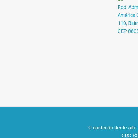
Rod. Adma
América O
110, Bair
CEP 880
O conteúdo deste site
CRC-SC