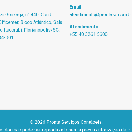
Email:
r Gonzaga, n° 440, Cond.
atendimento@prontasc.com.br
fficenter, Bloco Atlântico, Sala
Atendimento:
ro Itacorubi, Florianópolis/SC,
+55 48 3261 5600
34-001
© 2026 Pronta Serviços Contábeis.
 e blog não pode ser reproduzido sem a prévia autorização da P