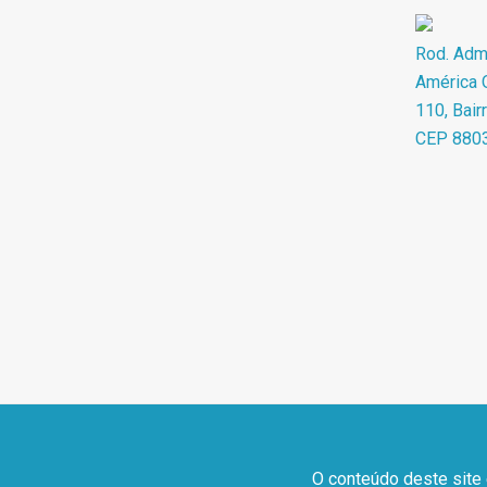
Rod. Adma
América O
110, Bair
CEP 880
O conteúdo deste site