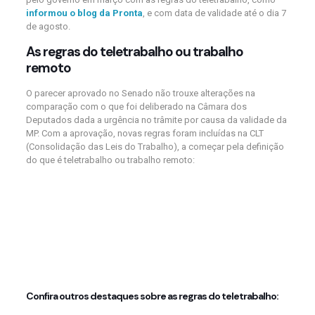
informou o blog da Pronta
, e com data de validade até o dia 7
de agosto.
As regras do teletrabalho ou trabalho
remoto
O parecer aprovado no Senado não trouxe alterações na
comparação com o que foi deliberado na Câmara dos
Deputados dada a urgência no trâmite por causa da validade da
MP. Com a aprovação, novas regras foram incluídas na CLT
(Consolidação das Leis do Trabalho), a começar pela definição
do que é teletrabalho ou trabalho remoto:
“Trata-se da prestação de serviço fora das dependências da
empresa, de maneira preponderante ou híbrida, que, por sua
natureza, não pode ser caracterizada como trabalho externo.
A prestação de serviços nessa modalidade deverá constar
expressamente do contrato individual de trabalho.”
Confira outros destaques sobre as regras do teletrabalho: