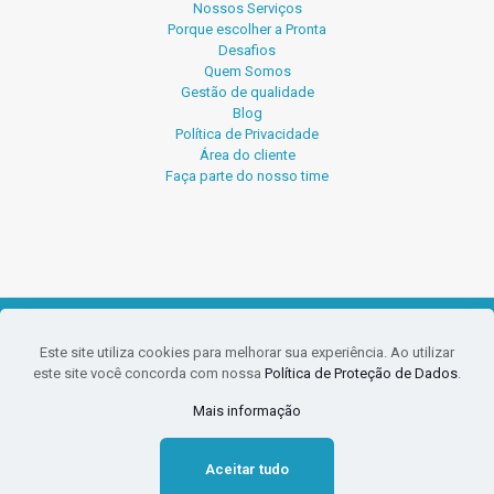
Nossos Serviços
Porque escolher a Pronta
Desafios
Quem Somos
Gestão de qualidade
Blog
Política de Privacidade
Área do cliente
Faça parte do nosso time
© 2026 Pronta Serviços Contábeis.
Este site utiliza cookies para melhorar sua experiência. Ao utilizar
O conteúdo deste site e blog não pode ser reproduzido sem
este site você concorda com nossa
Política de Proteção de Dados
.
a prévia autorização da Pronta. PLÁGIO É CRIME.
CRC-SC-009935/O-0 Responsável Técnica Noeli Krueger CRC-
Mais informação
SC-025600/O-0
Aceitar tudo