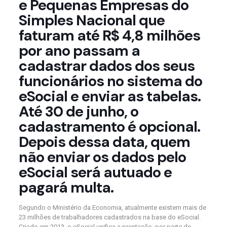
e Pequenas Empresas do
Simples Nacional que
faturam até R$ 4,8 milhões
por ano passam a
cadastrar dados dos seus
funcionários no sistema do
eSocial e enviar as tabelas.
Até 30 de junho, o
cadastramento é opcional.
Depois dessa data, quem
não enviar os dados pelo
eSocial será autuado e
pagará multa.
Segundo o Ministério da Economia, atualmente existem mais de
23 milhões de trabalhadores cadastrados na base do eSocial.
Criado em 2013, o eSocial unifica a prestação, por parte do