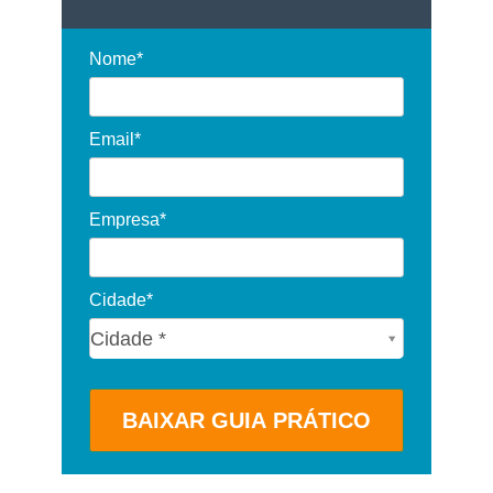
Nome*
Email*
Empresa*
Cidade*
Cidade*
Cidade *
BAIXAR GUIA PRÁTICO