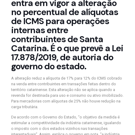
entra em vigor a alteração
no percentual de alíquotas
de ICMS para operações
internas entre
contribuintes de Santa
Catarina. É o que prevê a Lei
17.878/2019, de autoria do
governo do estado.
A alteração reduz a alíquota de 17% para 12% do ICMS cobrado
na venda entre contribuintes em transações feitas dentro do
território catarinense. Esta alteração não se aplica quando a
revenda for destinada para uso e consumo ou ativo imobilizado.
Para mercadorias com alíquotas de 25% não houve redução na
carga tributária.
De acordo com o Governo do Estado, “o objetivo da medida é
estimular a competitividade da indústria catarinense, igualando
o imposto com o dos estados vizinhos nas transações
interestaduais”. Assim, explica o governo em nota, “a indústria