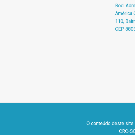
Rod. Adma
América O
110, Bair
CEP 880
O conteúdo deste site
CRC-SC