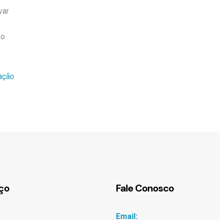
var
 o
ação
ço
Fale Conosco
Email: