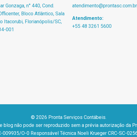
r Gonzaga, n° 440, Cond.
atendimento@prontasc.com.br
fficenter, Bloco Atlântico, Sala
Atendimento:
ro Itacorubi, Florianópolis/SC,
+55 48 3261 5600
34-001
© 2026 Pronta Serviços Contábeis.
 e blog não pode ser reproduzido sem a prévia autorização da P
-009935/O-0 Responsável Técnica Noeli Krueger CRC-SC-025