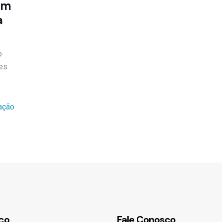
em
a
o
ões
ação
ço
Fale Conosco