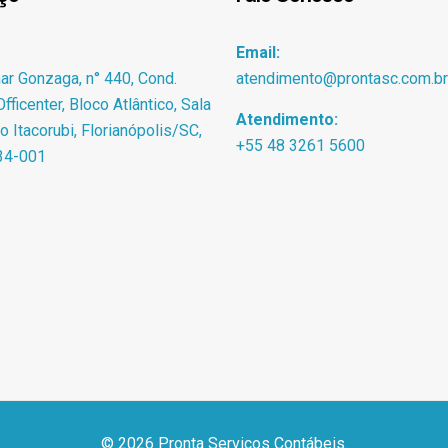
Email:
r Gonzaga, n° 440, Cond.
atendimento@prontasc.com.br
fficenter, Bloco Atlântico, Sala
Atendimento:
ro Itacorubi, Florianópolis/SC,
+55 48 3261 5600
34-001
© 2026 Pronta Serviços Contábeis.