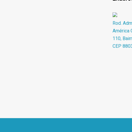
Rod. Adma
América O
110, Bair
CEP 880