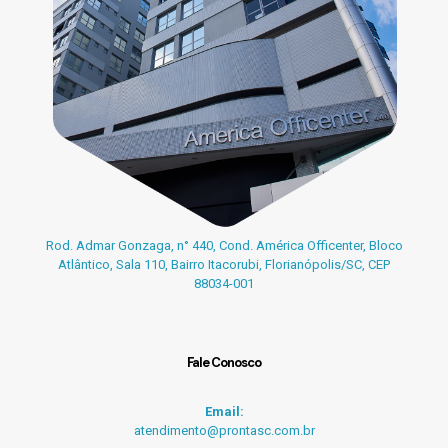
Rod. Admar Gonzaga, n° 440, Cond. América Officenter, Bloco
Atlântico, Sala 110, Bairro Itacorubi, Florianópolis/SC, CEP
88034-001
Fale Conosco
Email:
atendimento@prontasc.com.br