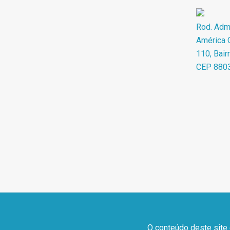
Rod. Adma
América O
110, Bair
CEP 880
O conteúdo deste site