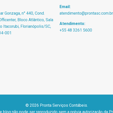
Email:
r Gonzaga, n° 440, Cond.
atendimento@prontasc.com.br
fficenter, Bloco Atlântico, Sala
Atendimento:
ro Itacorubi, Florianópolis/SC,
+55 48 3261 5600
34-001
© 2026 Pronta Serviços Contábeis.
 e blog não pode ser reproduzido sem a prévia autorização da P