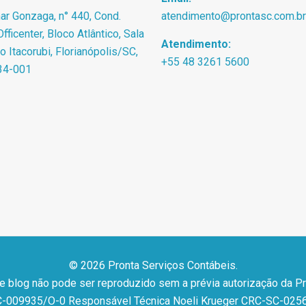
r Gonzaga, n° 440, Cond.
atendimento@prontasc.com.br
fficenter, Bloco Atlântico, Sala
Atendimento:
ro Itacorubi, Florianópolis/SC,
+55 48 3261 5600
34-001
© 2026 Pronta Serviços Contábeis.
 e blog não pode ser reproduzido sem a prévia autorização da P
-009935/O-0 Responsável Técnica Noeli Krueger CRC-SC-025