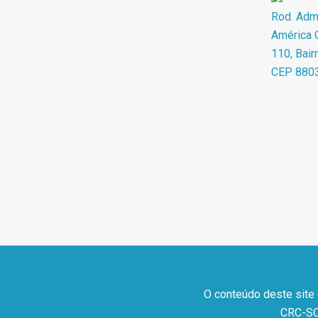
Rod. Adma
América O
110, Bair
CEP 880
O conteúdo deste site
CRC-SC