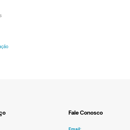
s
ação
ço
Fale Conosco
Email: