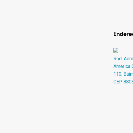
Endere
Rod. Adma
América O
110, Bair
CEP 880