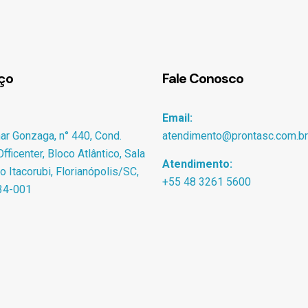
ço
Fale Conosco
Email:
r Gonzaga, n° 440, Cond.
atendimento@prontasc.com.br
fficenter, Bloco Atlântico, Sala
Atendimento:
ro Itacorubi, Florianópolis/SC,
+55 48 3261 5600
34-001