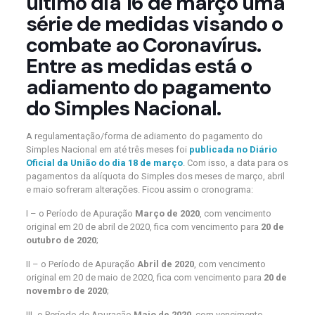
último dia 16 de março uma
série de medidas visando o
combate ao Coronavírus.
Entre as medidas está o
adiamento do pagamento
do Simples Nacional.
A regulamentação/forma de adiamento do pagamento do
Simples Nacional em até três meses foi
publicada no Diário
Oficial da União do dia 18 de março
. Com isso, a data para os
pagamentos da alíquota do Simples dos meses de março, abril
e maio sofreram alterações. Ficou assim o cronograma:
I – o Período de Apuração
Março de 2020
, com vencimento
original em 20 de abril de 2020, fica com vencimento para
20 de
outubro de 2020
;
II – o Período de Apuração
Abril de 2020
, com vencimento
original em 20 de maio de 2020, fica com vencimento para
20 de
novembro de 2020
;
III- o Período de Apuração
Maio de 2020
, com vencimento