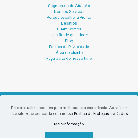
Segmentos de Atuação
Nossos Serviços
Porque escolher a Pronta
Desafios
Quem Somos
Gestão de qualidade
Blog
Política de Privacidade
Área do cliente
Faça parte do nosso time
© 2026 Pronta Serviços Contábeis.
Este site utiliza cookies para melhorar sua experiência. Ao utilizar
O conteúdo deste site e blog não pode ser reproduzido sem
este site você concorda com nossa
Política de Proteção de Dados
.
a prévia autorização da Pronta. PLÁGIO É CRIME.
CRC-SC-009935/O-0 Responsável Técnica Noeli Krueger CRC-
Mais informação
SC-025600/O-0