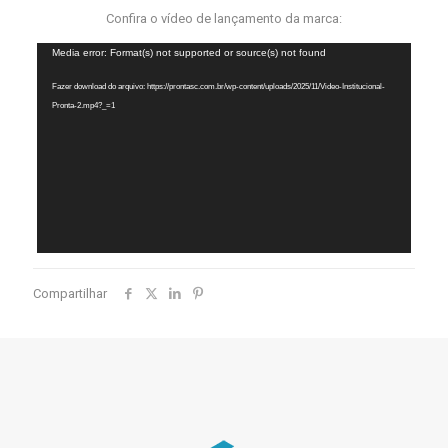
Confira o vídeo de lançamento da marca:
Tocador
Media error: Format(s) not supported or source(s) not found
de
Fazer download do arquivo: https://prontasc.com.br/wp-content/uploads/2025/11/Video-Institucional-
vídeo
Pronta-2.mp4?_=1
Compartilhar