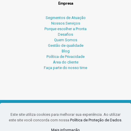
Empresa
Segmentos de Atuação
Nossos Serviços
Porque escolher a Pronta
Desafios
Quem Somos
Gestão de qualidade
Blog
Política de Privacidade
Área do cliente
Faça parte do nosso time
© 2026 Pronta Serviços Contábeis.
Este site utiliza cookies para melhorar sua experiência. Ao utilizar
O conteúdo deste site e blog não pode ser reproduzido sem
este site você concorda com nossa
Política de Proteção de Dados
.
a prévia autorização da Pronta. PLÁGIO É CRIME.
CRC-SC-009935/O-0 Responsável Técnica Noeli Krueger CRC-
Mais informação